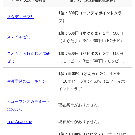
サービス名・会社名
還元額（
2026/08/06
現在）
1位：300円（ニフティポイントクラ
スタディサプリ
ブ）
1位：500円（すぐたま）
2位：500円
スマイルゼミ
（すぐたま）
3位：300円（ECナビ）
こどもちゃれんじ／進研
1位：600円（ハピタス）
2位：600円
ゼミ
（モッピー）
3位：600円（モッピー）
1位：5.00%（げん玉）
2位：4.80%
生涯学習のユーキャン
（ECナビ）
3位：4.60%（ニフティポ
イントクラブ）
ヒューマンアカデミー／
現在案件がありません。
たのまな
TechAcademy
現在案件がありません。
1位：10.00%（ハピタス）
2位：7.00%