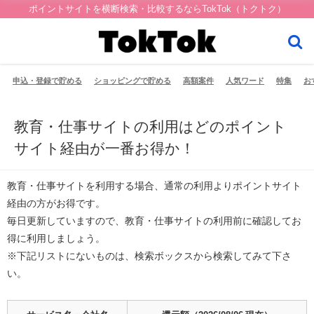
ポイントサイトを横断検索・比較するならTokTok（トクトク）
申込・登録で貯める
ショッピングで貯める
高額案件
人気ワード
特集
お
教育・仕事サイトの利用はどのポイント
サイト経由が一番お得か！
教育・仕事サイト
を利用する場合、通常の利用より
ポイントサイト
経由の方がお得
です。
毎日更新
していますので、
教育・仕事サイト
の利用前に確認してお
得に利用しましょう。
※下記リストにないものは、検索ボックスから検索してみて下さ
い。