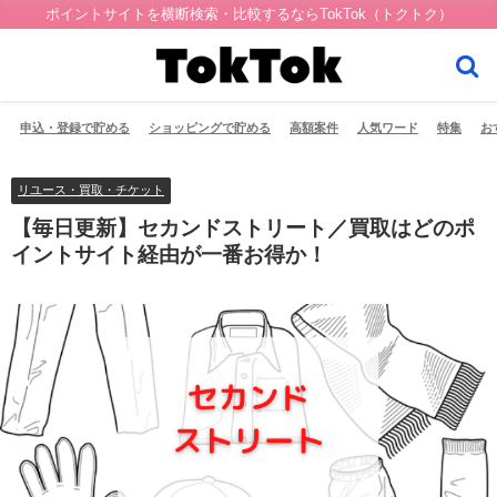
ポイントサイトを横断検索・比較するならTokTok（トクトク）
申込・登録で貯める
ショッピングで貯める
高額案件
人気ワード
特集
お
リユース・買取・チケット
【毎日更新】セカンドストリート／買取はどのポ
イントサイト経由が一番お得か！