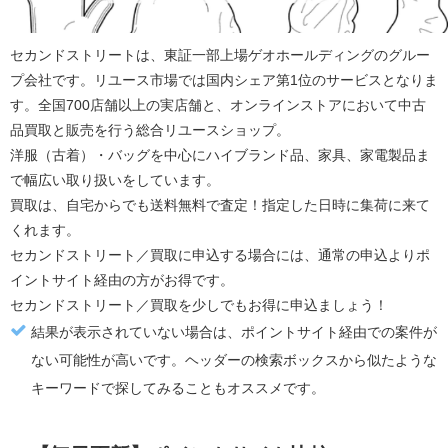
セカンドストリート
は、東証一部上場ゲオホールディングのグルー
プ会社です。リユース市場では国内シェア第1位のサービスとなりま
す。全国700店舗以上の実店舗と、オンラインストアにおいて中古
品買取と販売を行う総合リユースショップ。
洋服（古着）・バッグを中心にハイブランド品、家具、家電製品ま
で幅広い取り扱いをしています。
買取は、自宅からでも送料無料で査定！指定した日時に
集荷に来て
くれます。
セカンドストリート／買取
に申込する場合には、通常の申込より
ポ
イントサイト経由の方がお得
です。
セカンドストリート／買取
を少しでもお得に申込ましょう！
結果が表示されていない場合は、ポイントサイト経由での案件が
ない可能性が高いです。ヘッダーの検索ボックスから似たような
キーワードで探してみることもオススメです。