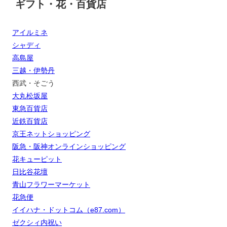
ギフト・花・百貨店
アイルミネ
シャディ
高島屋
三越・伊勢丹
西武・そごう
大丸松坂屋
東急百貨店
近鉄百貨店
京王ネットショッピング
阪急・阪神オンラインショッピング
花キューピット
日比谷花壇
青山フラワーマーケット
花急便
イイハナ・ドットコム（e87.com）
ゼクシィ内祝い