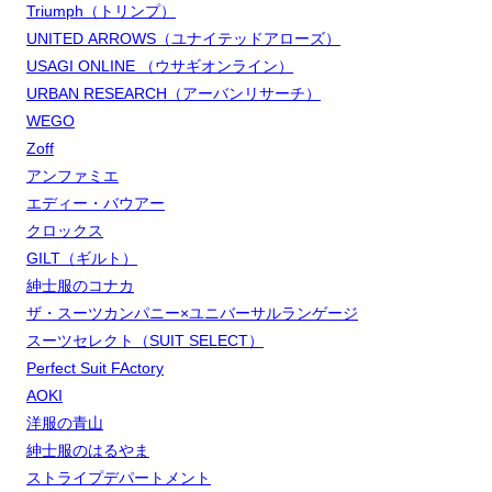
Triumph（トリンプ）
UNITED ARROWS（ユナイテッドアローズ）
USAGI ONLINE （ウサギオンライン）
URBAN RESEARCH（アーバンリサーチ）
WEGO
Zoff
アンファミエ
エディー・バウアー
クロックス
GILT（ギルト）
紳士服のコナカ
ザ・スーツカンパニー×ユニバーサルランゲージ
スーツセレクト（SUIT SELECT）
Perfect Suit FActory
AOKI
洋服の青山
紳士服のはるやま
ストライプデパートメント