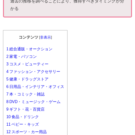
過去の推移を調べることにより、獲得すべきタイミングが分
かる
コンテンツ
[
非表示
]
1
総合通販・オークション
2
家電・パソコン
3
コスメ・ビューティー
4
ファッション・アクセサリー
5
健康・ドラッグストア
6
日用品・インテリア・オフィス
7
本・コミック・雑誌
8
DVD・ミュージック・ゲーム
9
ギフト・花・百貨店
10
食品・ドリンク
11
ベビー・キッズ
12
スポーツ・カー用品