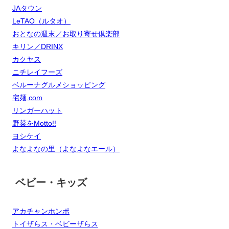
JAタウン
LeTAO（ルタオ）
おとなの週末／お取り寄せ倶楽部
キリン／DRINX
カクヤス
ニチレイフーズ
ベルーナグルメショッピング
宅麺.com
リンガーハット
野菜をMotto!!
ヨシケイ
よなよなの里（よなよなエール）
ベビー・キッズ
アカチャンホンポ
トイザらス・ベビーザらス