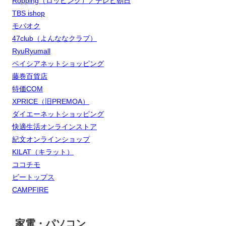
Ropping（ロッピング）／テレビ朝日
TBS ishop
モバオク
47club（よんななクラブ）
RyuRyumall
ベイシアネットショッピング
藤巻百貨店
特価COM
XPRICE（旧PREMOA）
ダイエーネットショッピング
快適生活オンラインストア
紀文オンラインショップ
KILAT（キラット）
ココチモ
ビートップス
CAMPFIRE
家電・パソコン