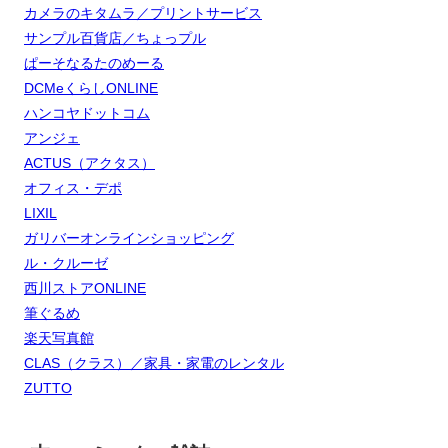
カメラのキタムラ／プリントサービス
サンプル百貨店／ちょっプル
ぱーそなるたのめーる
DCMeくらしONLINE
ハンコヤドットコム
アンジェ
ACTUS（アクタス）
オフィス・デポ
LIXIL
ガリバーオンラインショッピング
ル・クルーゼ
西川ストアONLINE
筆ぐるめ
楽天写真館
CLAS（クラス）／家具・家電のレンタル
ZUTTO