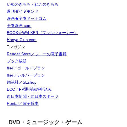
いぬのきもち・ねこのきもち
週刊ダイヤモンド
漫画★全巻ドットコム
全巻漫画.com
BOOK☆WALKER（ブックウォーカー）
Honya Club.com
Tマガジン
Reader Store／ソニーの電子書籍
ブック放題
flier／ゴールドプラン
flier／シルバープラン
翔泳社／SEshop
ECC／FP通信講座申込み
西日本新聞・西日本スポーツ
Renta!／電子貸本
DVD・ミュージック・ゲーム