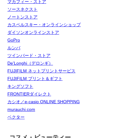
マカフィー・ストア
ソースネクスト
ノートンストア
カスペルスキー・オンラインショップ
ダイソンオンラインストア
GoPro
ルンバ
ツインバード・ストア
De'Longhi（デロンギ）
FUJIFILM ネットプリントサービス
FUJIFILM プリント＆ギフト
キングソフト
FRONTIERダイレクト
カシオ／e-casio ONLINE SHOPPING
murauchi.com
ベクター
コスメ・ビューティー