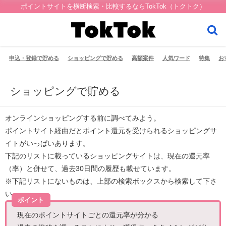
ポイントサイトを横断検索・比較するならTokTok（トクトク）
申込・登録で貯める
ショッピングで貯める
高額案件
人気ワード
特集
お
ショッピングで貯める
オンラインショッピングする前に調べてみよう。
ポイントサイト経由
だとポイント還元を受けられるショッピングサ
イトがいっぱいあります。
下記のリストに載っているショッピングサイトは、
現在の還元率
（率）と併せて、過去30日間の履歴
も載せています。
※下記リストにないものは、上部の検索ボックスから検索して下さ
い。
ポイント
現在のポイントサイトごとの還元率が分かる