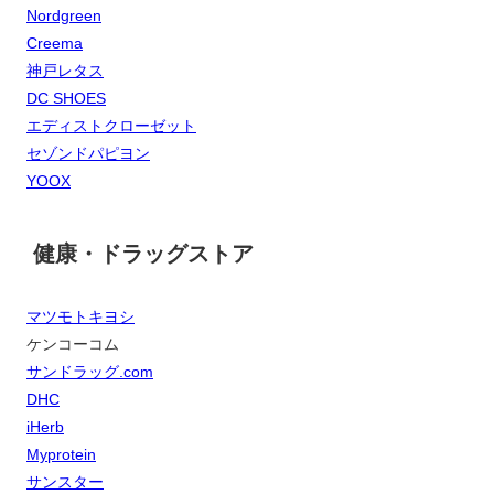
Nordgreen
Creema
神戸レタス
DC SHOES
エディストクローゼット
セゾンドパピヨン
YOOX
健康・ドラッグストア
マツモトキヨシ
ケンコーコム
サンドラッグ.com
DHC
iHerb
Myprotein
サンスター