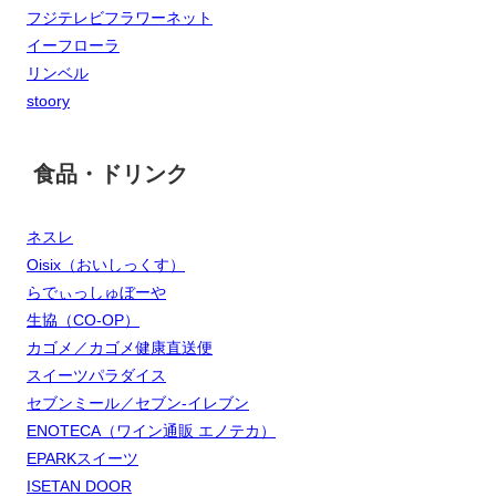
フジテレビフラワーネット
イーフローラ
リンベル
stoory
食品・ドリンク
ネスレ
Oisix（おいしっくす）
らでぃっしゅぼーや
生協（CO-OP）
カゴメ／カゴメ健康直送便
スイーツパラダイス
セブンミール／セブン‐イレブン
ENOTECA（ワイン通販 エノテカ）
EPARKスイーツ
ISETAN DOOR