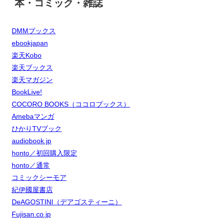
本・コミック・雑誌
DMMブックス
ebookjapan
楽天Kobo
楽天ブックス
楽天マガジン
BookLive!
COCORO BOOKS（ココロブックス）
Amebaマンガ
ひかりTVブック
audiobook.jp
honto／初回購入限定
honto／通常
コミックシーモア
紀伊國屋書店
DeAGOSTINI（デアゴスティーニ）
Fujisan.co.jp