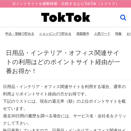
ポイントサイトを横断検索・比較するならTokTok（トクトク）
申込・登録で貯める
ショッピングで貯める
高額案件
人気ワード
特集
お
日用品・インテリア・オフィス関連サイ
トの利用はどのポイントサイト経由が一
番お得か！
日用品・インテリア・オフィス関連サイト
を利用する場合、通常の
利用より
ポイントサイト経由の方がお得
です。
下記のリストには、現在の
還元率（額）の上位ポイントサイト
を載
せています。
過去30日間の履歴
を調べる場合には、サービス名・会社名をクリッ
クして下さい。
毎日更新
していますので、日用品・インテリア・オフィス関連サイ