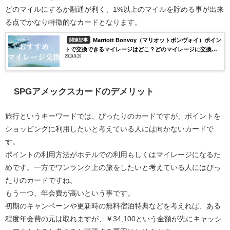
どのマイルにするか融通が利く、1%以上のマイルを貯める事が出来
る点でかなり特徴的なカードとなります。
Marriott Bonvoy（マリオットボンヴォイ）ポイン
関連記事
トで交換できるマイレージはどこ？どのマイレージに交換す
2019.9.29
るのがお得？
SPGアメックスカードのデメリット
旅行というキーワードでは、ぴったりのカードですが、ポイントを
ショッピングに利用したいと考えている人には向かないカードで
す。
ポイントの利用方法がホテルでの利用もしくはマイレージになるた
めです。一方でワンランク上の旅をしたいと考えている人にはぴっ
たりのカードですね。
もう一つ、
年会費が高い
という事です。
初期のキャンペーンや更新時の無料宿泊特典などを考えれば、ある
程度年会費の元は取れますが、
￥34,100
という金額が先にキャッシ