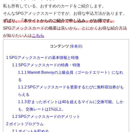
私も所有している、おすすめのカードをご紹介します。
そんな
SPGアメックスカード
ですが、お得な申込方法があります。
ずばり、「本サイトからのご紹介で申し込み」がお得です。
SPGアメックスカードの概要は良いから、とにかくお得な紹介方法
が知りたい人は
こちら
コンテンツ
[
非表示
]
1
SPGアメックスカードの基本情報と特徴
1.1
SPGアメックスカードの特典・特徴
1.1.1
Marriott Bonvoyの上級会員（ゴールドエリート）になれ
る
1.1.2
SPGアメックスカードを更新するたびに無料宿泊券がも
らえる
1.1.3
貯まったポイントは40を超えるマイルに交換可能。しか
も、交換レートは1%以上。
1.2
SPGアメックスカードのデメリット
2
ポイントプログラム
2.1
ポイントを貯める