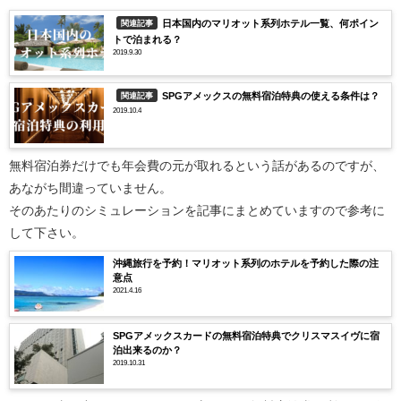
日本国内のマリオット系列ホテル一覧、何ポイン
関連記事
トで泊まれる？
2019.9.30
SPGアメックスの無料宿泊特典の使える条件は？
関連記事
2019.10.4
無料宿泊券だけでも年会費の元が取れるという話があるのですが、
あながち間違っていません。
そのあたりのシミュレーションを記事にまとめていますので参考に
して下さい。
沖縄旅行を予約！マリオット系列のホテルを予約した際の注
意点
2021.4.16
SPGアメックスカードの無料宿泊特典でクリスマスイヴに宿
泊出来るのか？
2019.10.31