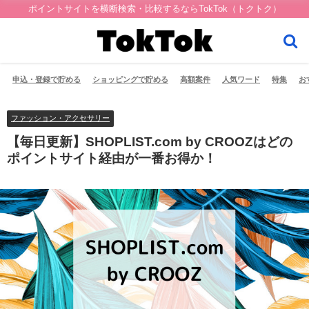
ポイントサイトを横断検索・比較するならTokTok（トクトク）
申込・登録で貯める
ショッピングで貯める
高額案件
人気ワード
特集
お
ファッション・アクセサリー
【毎日更新】SHOPLIST.com by CROOZはどの
ポイントサイト経由が一番お得か！