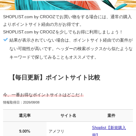
SHOPLIST.com by CROOZ
でお買い物をする場合には、通常の購入
より
ポイントサイト経由の方がお得
です。
SHOPLIST.com by CROOZ
を少しでもお得に利用しましょう！
結果が表示されていない場合は、ポイントサイト経由での案件が
ない可能性が高いです。ヘッダーの検索ボックスから似たような
キーワードで探してみることもオススメです。
【毎日更新】ポイントサイト比較
今、一番お得なポイントサイトはどこだ！
情報取得日：2026/08/08
還元率
サイト名
案件
Shoplist【新規購入
9.00%
アメフリ
用】