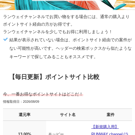
ランウェイチャンネル
でお買い物をする場合には、通常の購入より
ポイントサイト経由の方がお得
です。
ランウェイチャンネル
を少しでもお得に利用しましょう！
結果が表示されていない場合は、ポイントサイト経由での案件が
ない可能性が高いです。ヘッダーの検索ボックスから似たような
キーワードで探してみることもオススメです。
【毎日更新】ポイントサイト比較
今、一番お得なポイントサイトはどこだ！
情報取得日：2026/08/09
還元率
サイト名
案件
【新規購入用】
13.00%
モッピー
RUNWAY channel (ラ