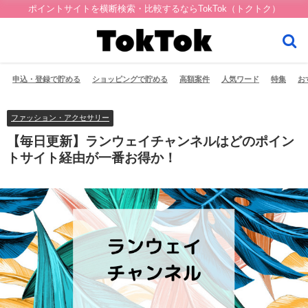
ポイントサイトを横断検索・比較するならTokTok（トクトク）
申込・登録で貯める
ショッピングで貯める
高額案件
人気ワード
特集
お
ファッション・アクセサリー
【毎日更新】ランウェイチャンネルはどのポイン
トサイト経由が一番お得か！