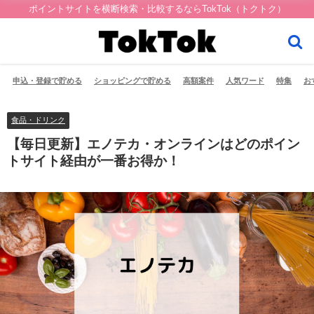
ポイントサイトを横断検索・比較するならTokTok（トクトク）
申込・登録で貯める
ショッピングで貯める
高額案件
人気ワード
特集
お
食品・ドリンク
【毎日更新】エノテカ・オンラインはどのポイン
トサイト経由が一番お得か！