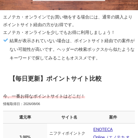
エノテカ・オンライン
でお買い物をする場合には、通常の購入より
ポイントサイト経由の方がお得
です。
エノテカ・オンライン
を少しでもお得に利用しましょう！
結果が表示されていない場合は、ポイントサイト経由での案件が
ない可能性が高いです。ヘッダーの検索ボックスから似たような
キーワードで探してみることもオススメです。
【毎日更新】ポイントサイト比較
今、一番お得なポイントサイトはどこだ！
情報取得日：2026/08/06
還元率
サイト名
案件
ENOTECA
ニフティポイントク
3.00%
Online（エノテカ オ