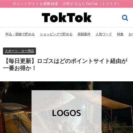
ポイントサイトを横断検索・比較するならTokTok（トクトク）
申込・登録で貯める
ショッピングで貯める
高額案件
人気ワード
特集
お
スポーツ・カー用品
【毎日更新】ロゴスはどのポイントサイト経由が
一番お得か！