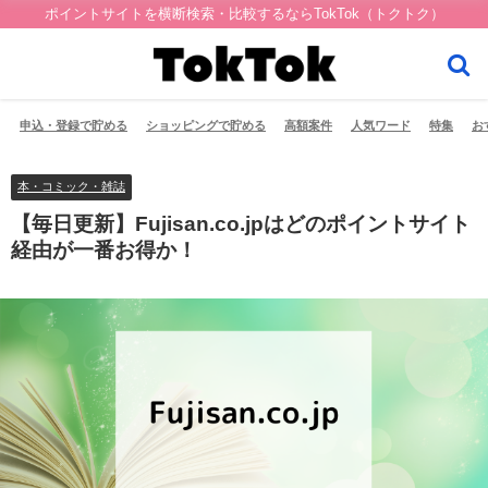
ポイントサイトを横断検索・比較するならTokTok（トクトク）
申込・登録で貯める
ショッピングで貯める
高額案件
人気ワード
特集
お
本・コミック・雑誌
【毎日更新】Fujisan.co.jpはどのポイントサイト
経由が一番お得か！