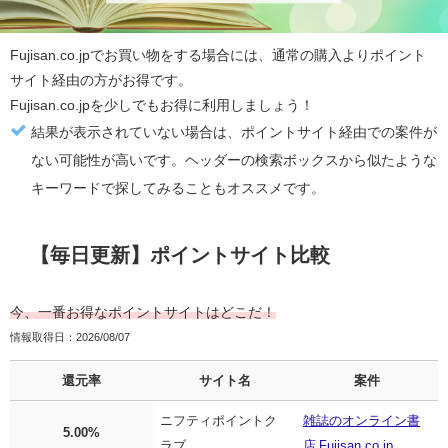
Fujisan.co.jp
でお買い物をする場合には、通常の購入より
ポイント
サイト経由の方がお得
です。
Fujisan.co.jp
を少しでもお得に利用しましょう！
結果が表示されていない場合は、ポイントサイト経由での案件が
ない可能性が高いです。ヘッダーの検索ボックスから似たような
キーワードで探してみることもオススメです。
【毎日更新】ポイントサイト比較
今、一番お得なポイントサイトはどこだ！
情報取得日：2026/08/07
還元率
サイト名
案件
ニフティポイントク
雑誌のオンライン書
5.00%
ラブ
店 Fujisan.co.jp