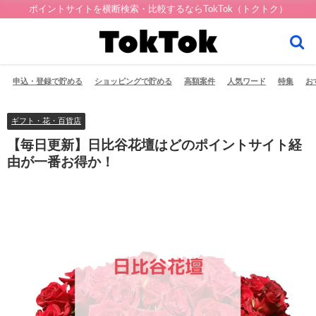
ポイントサイトを横断検索・比較するならTokTok（トクトク）
申込・登録で貯める
ショッピングで貯める
高額案件
人気ワード
特集
お
ギフト・花・百貨店
【毎日更新】日比谷花壇はどのポイントサイト経
由が一番お得か！