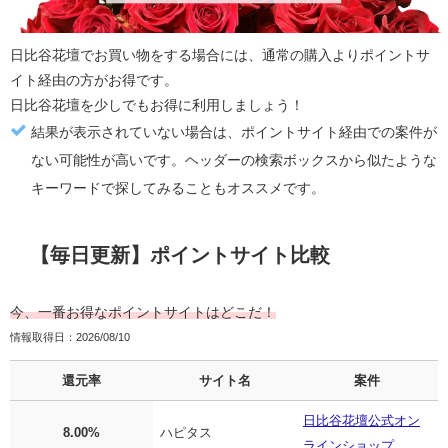
日比谷花壇
でお買い物をする場合には、通常の購入より
ポイントサ
イト経由の方がお得
です。
日比谷花壇
を少しでもお得に利用しましょう！
結果が表示されていない場合は、ポイントサイト経由での案件が
ない可能性が高いです。ヘッダーの検索ボックスから似たような
キーワードで探してみることもオススメです。
【毎日更新】ポイントサイト比較
今、一番お得なポイントサイトはどこだ！
情報取得日：2026/08/10
還元率
サイト名
案件
日比谷花壇公式オン
8.00%
ハピタス
ラインショップ