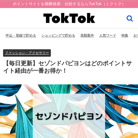
ポイントサイトを横断検索・比較するならTokTok（トクトク）
申込・登録で貯める
ショッピングで貯める
高額案件
人気ワード
特集
お
ファッション・アクセサリー
【毎日更新】セゾンドパピヨンはどのポイントサ
イト経由が一番お得か！