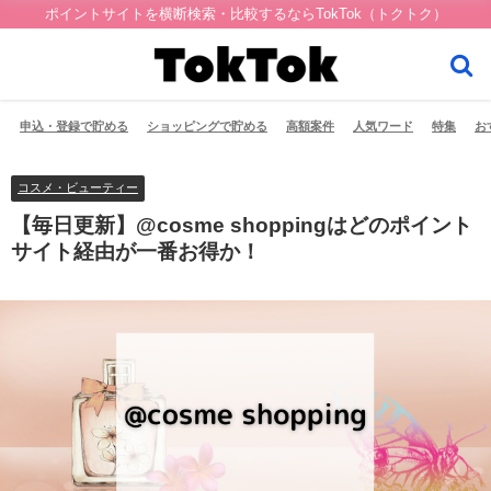
ポイントサイトを横断検索・比較するならTokTok（トクトク）
申込・登録で貯める
ショッピングで貯める
高額案件
人気ワード
特集
お
コスメ・ビューティー
【毎日更新】@cosme shoppingはどのポイント
サイト経由が一番お得か！