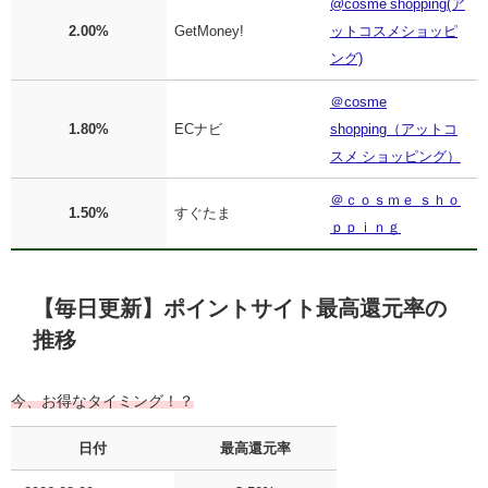
@cosme shopping(ア
2.00%
GetMoney!
ットコスメショッピ
ング)
＠cosme
1.80%
ECナビ
shopping（アットコ
スメ ショッピング）
＠ｃｏｓｍｅ ｓｈｏ
1.50%
すぐたま
ｐｐｉｎｇ
【毎日更新】ポイントサイト最高還元率の
推移
今、お得なタイミング！？
日付
最高還元率