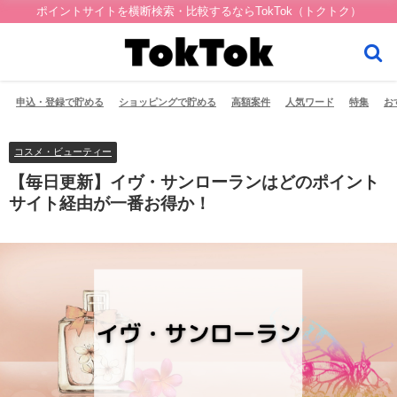
ポイントサイトを横断検索・比較するならTokTok（トクトク）
申込・登録で貯める
ショッピングで貯める
高額案件
人気ワード
特集
お
コスメ・ビューティー
【毎日更新】イヴ・サンローランはどのポイント
サイト経由が一番お得か！