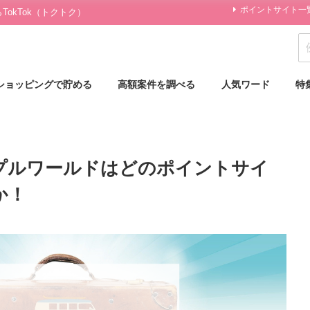
ポイントサイト一
okTok（トクトク）
ショッピングで貯める
高額案件を調べる
人気ワード
特
プルワールドはどのポイントサイ
か！