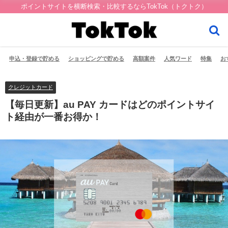
ポイントサイトを横断検索・比較するならTokTok（トクトク）
申込・登録で貯める
ショッピングで貯める
高額案件
人気ワード
特集
お
クレジットカード
【毎日更新】au PAY カードはどのポイントサイ
ト経由が一番お得か！