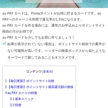
au PAY カード
は、Pontaポイントがお得に貯まるカードです。au
PAYへのチャージ＆利用で還元率が1.5%になります。
au PAY カード
を作る場合には、通常のお申込みより
ポイントサイト
経由の方がお得
です。
au PAY カード
を少しでもお得に作りましょう！
結果が表示されていない場合は、ポイントサイト経由での案件が
ない可能性が高いです。ヘッダーの検索ボックスから似たような
キーワードで探してみることもオススメです。
コンテンツ
[
非表示
]
1
【毎日更新】ポイントサイト比較
2
【毎日更新】ポイントサイト最高還元額の推移
3
au PAY カードの特徴
3.1
基本スペック
3.2
特徴