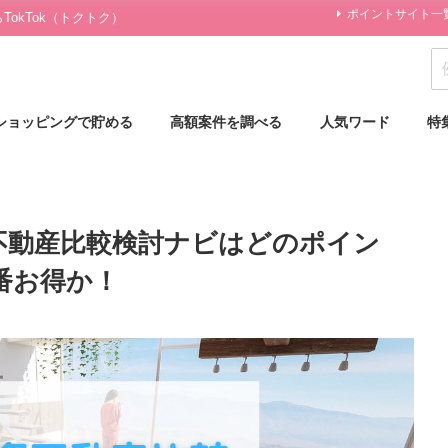
ポイントサイト一
okTok（トクトク）
ショッピングで貯める
高額案件を調べる
人気ワード
特
不動産比較検討ナビはどのポイン
番お得か！