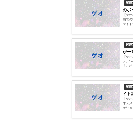
関連
のポ
【ゲオ
由での
サイト
さい。..
関連
が一
【ゲオ
メ。1
す。ポ
関連
イト
【ゲオ
オスス
かりま