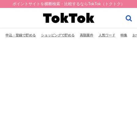
ポイントサイトを横断検索・比較するならTokTok（トクトク）
申込・登録で貯める
ショッピングで貯める
高額案件
人気ワード
特集
お