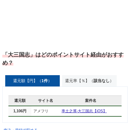
「大三国志」はどのポイントサイト経由がおすす
め？
還元額【円】（
1件
）
還元率【％】（
該当なし
）
還元額
サイト名
案件名
1,106円
アメフリ
率土之濱-大三国志【iOS】