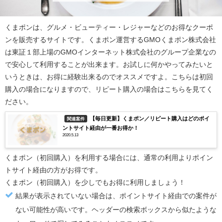
くまポン
は、グルメ・ビューティー・レジャーなどのお得なクーポ
ンを販売するサイトです。くまポン運営するGMOくまポン株式会社
は東証１部上場のGMOインターネット株式会社のグループ企業なの
で安心して利用することが出来ます。お試しに何かやってみたいと
いうときは、お得に経験出来るのでオススメですよ。こちらは初回
購入の場合になりますので、リピート購入の場合はこちらを見てく
ださい。
【毎日更新】くまポン／リピート購入はどのポイ
関連案件
ントサイト経由が一番お得か！
2020.5.13
くまポン（初回購入）
を利用する場合には、通常の利用より
ポイン
トサイト経由の方がお得
です。
くまポン（初回購入）
を少しでもお得に利用しましょう！
結果が表示されていない場合は、ポイントサイト経由での案件が
ない可能性が高いです。ヘッダーの検索ボックスから似たような