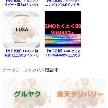
【毎日更新】くまポン／
【毎日更新】Yahoo!ダイ
リピート購入はどのポイ
ニングはどのポイントサ
ントサイト経由が一番お
イト経由が一番お得か！
得か！
【毎日更新】LUXA／初
【毎日更新】GMOとくと
回購入はどのポイントサ
くBB WiMAX2+はどのポ
イト経由が一番お得か！
イントサイト経由が一番
お得か！
クーポン・グルメ
の関連記事