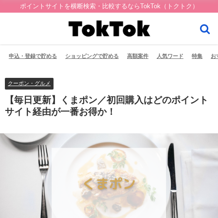
ポイントサイトを横断検索・比較するならTokTok（トクトク）
申込・登録で貯める
ショッピングで貯める
高額案件
人気ワード
特集
お
クーポン・グルメ
【毎日更新】くまポン／初回購入はどのポイント
サイト経由が一番お得か！