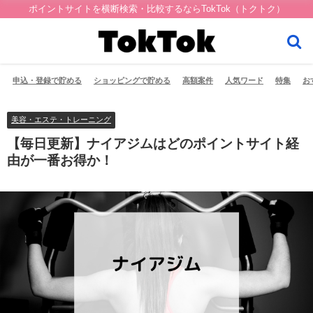
ポイントサイトを横断検索・比較するならTokTok（トクトク）
申込・登録で貯める
ショッピングで貯める
高額案件
人気ワード
特集
お
美容・エステ・トレーニング
【毎日更新】ナイアジムはどのポイントサイト経
由が一番お得か！