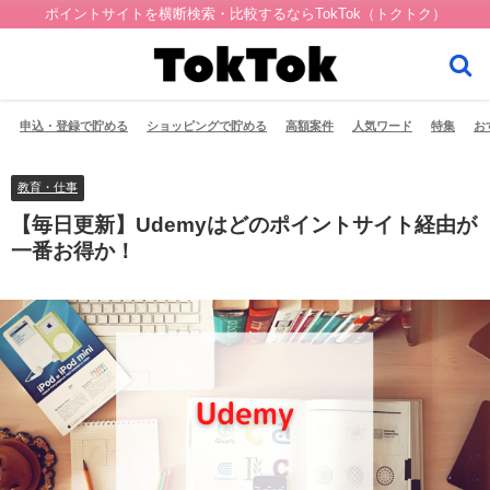
ポイントサイトを横断検索・比較するならTokTok（トクトク）
申込・登録で貯める
ショッピングで貯める
高額案件
人気ワード
特集
お
教育・仕事
【毎日更新】Udemyはどのポイントサイト経由が
一番お得か！