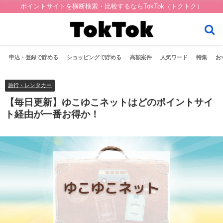
ポイントサイトを横断検索・比較するならTokTok（トクトク）
申込・登録で貯める
ショッピングで貯める
高額案件
人気ワード
特集
お
旅行・レンタカー
【毎日更新】ゆこゆこネットはどのポイントサイ
ト経由が一番お得か！