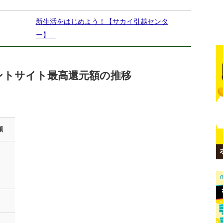
新生活をはじめよう！【サカイ引越センタ
ー】...
ントサイト最高還元額の推移
額