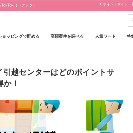
ポイントサイト一
okTok（トクトク）
ショッピングで貯める
高額案件を調べる
人気ワード
特
イ引越センターはどのポイントサ
得か！