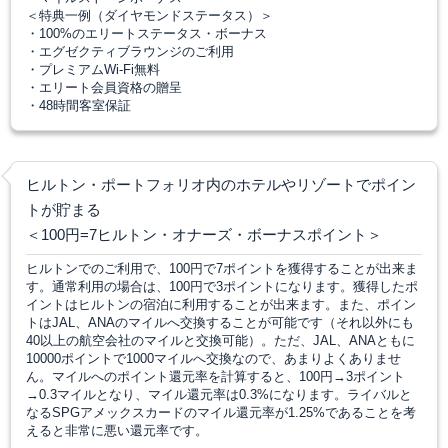
＜特典一例（ダイヤモンドステータス）＞
・100%のエリートステータス・ボーナス
・エグゼクティブラウンジのご利用
・プレミアムWi-Fi無料
・エリート会員資格の贈呈
・48時間客室保証
ヒルトン・ポートフォリオ内のホテルやリゾートでポイン
トが貯まる
＜100円=7ヒルトン・オナーズ・ボーナスポイント＞
ヒルトンでのご利用で、100円で7ポイントを獲得することが出来ま
す。通常利用の場合は、100円で3ポイントになります。獲得したポ
イントはヒルトンの宿泊に利用することが出来ます。また、ポイン
トはJAL、ANAのマイルへ交換することが可能です（それ以外にも
40以上の航空会社のマイルと交換可能）。ただ、JAL、ANAともに
10000ポイントで1000マイルへ交換なので、あまりよくありませ
ん。マイルへのポイント還元率を計算すると、100円→3ポイント
→0.3マイルとなり、マイル還元率は0.3%になります。ライバルと
なるSPGアメックスカードのマイル還元率が1.25%であることを考
えると非常に悪い還元率です。