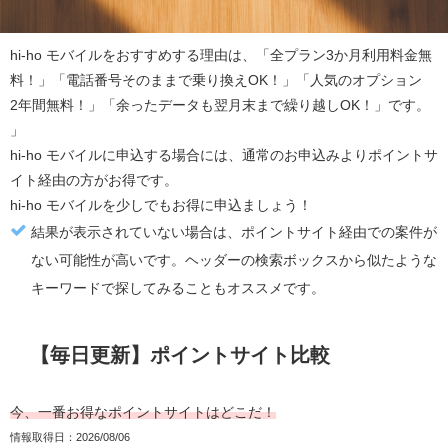
hi-ho モバイル
をおすすめする理由は、「全プラン3か月利用料金無
料！」「電話番号そのままで乗り換えOK！」「人気のオプション
2年間無料！」「余ったデータも翌月末まで繰り越しOK！」です。
」
hi-ho モバイル
に申込する場合には、通常のお申込みより
ポイントサ
イト経由の方がお得
です。
hi-ho モバイル
を少しでもお得に申込ましょう！
結果が表示されていない場合は、ポイントサイト経由での案件が
ない可能性が高いです。ヘッダーの検索ボックスから似たような
キーワードで探してみることもオススメです。
【毎日更新】ポイントサイト比較
今、一番お得なポイントサイトはどこだ！
情報取得日：2026/08/06