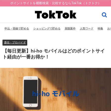
ポイントサイトを横断検索・比較するならTokTok（トクトク）
申込・登録で貯める
ショッピングで貯める
高額案件
人気ワード
特集
お
通信・プロバイダ
【毎日更新】hi-ho モバイルはどのポイントサイ
ト経由が一番お得か！