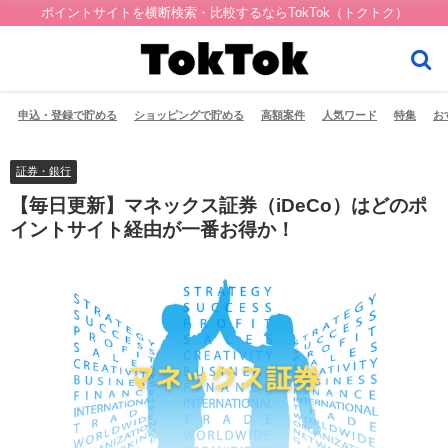
ポイントサイトを横断検索・比較するならTokTok（トクトク）
申込・登録で貯める
ショッピングで貯める
高額案件
人気ワード
特集
お
証券・銀行
【毎日更新】マネックス証券（iDeCo）はどのポ
イントサイト経由が一番お得か！