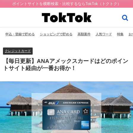
ポイントサイトを横断検索・比較するならTokTok（トクトク）
申込・登録で貯める
ショッピングで貯める
高額案件
人気ワード
特集
お
クレジットカード
【毎日更新】ANAアメックスカードはどのポイン
トサイト経由が一番お得か！